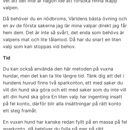
vet att det inte är någon ide att försöka hinna ikapp
valpen.
Då behöver du en nödbroms, Världens bästa övning och
en av de första sakerna jag lär mina valpar direkt jag får
hem dem. Det är inte så svårt, det enda som behövs är
valpens mat och lite tålamod. Då har du snart en liten
valp som kan stoppas vid behov.
Tid
Du kan också använda den här metoden på vuxna
hundar, men det kan ta lite längre tid. Tänk dig att det i
hundens huvud finns två sparkonton, ett med saker du
vill din hund ska göra och ett med saker som du inte vill
att din hund ska göra En liten valp har ingenting insatt
på fel konto, därför blir alla insättningar på rätt konto
ett steg framåt.
En vuxen hund har kanske redan fyllt på en massa på fel
sparkonto, då behöver du fylla på mer på rätt