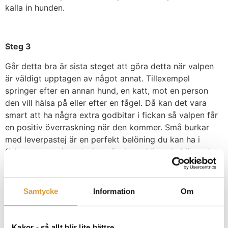
kalla in hunden.
Steg 3
Går detta bra är sista steget att göra detta när valpen
är väldigt upptagen av något annat. Tillexempel
springer efter en annan hund, en katt, mot en person
den vill hälsa på eller efter en fågel. Då kan det vara
smart att ha några extra godbitar i fickan så valpen får
en positiv överraskning när den kommer. Små burkar
med leverpastej är en perfekt belöning du kan ha i
fickan som en investering när du verkligen behöver det.
Fortsätt att träna på detta i olika miljöer, när du går till
brevlådan, i skogen, längs vägen, inne och på andra
Samtycke
Information
Om
ställen du brukar vara. Om du klarar att göra detta
minst 10 repetitioner varje dag och belöna med mat när
valpen kommer så har du ganska snart en solid
Kakor - så allt blir lite bättre