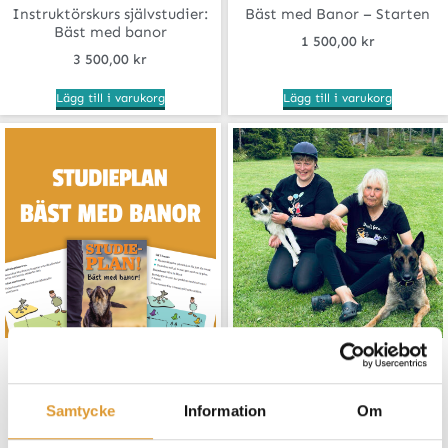
Instruktörskurs självstudier:
Bäst med Banor – Starten
Bäst med banor
1 500,00
kr
3 500,00
kr
Lägg till i varukorg
Lägg till i varukorg
BMB – Studieplan
Förinspelad föreläsning
Bäst med banor
Samtycke
Information
Om
Betygsatt
98,00
kr
4.93
Betygsatt
350,00
kr
–
1 750,00
kr
av 5
5.00