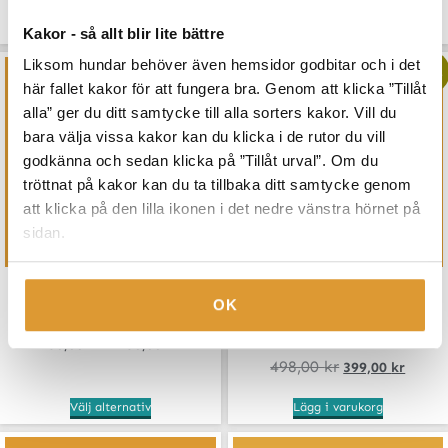
av 5
Lägg till i varukorg
Välj alternativ
Kakor - så allt blir lite bättre
Liksom hundar behöver även hemsidor godbitar och i det
Rea!
här fallet kakor för att fungera bra. Genom att klicka ”Tillåt
alla” ger du ditt samtycke till alla sorters kakor. Vill du
bara välja vissa kakor kan du klicka i de rutor du vill
godkänna och sedan klicka på ”Tillåt urval”. Om du
tröttnat på kakor kan du ta tillbaka ditt samtycke genom
att klicka på den lilla ikonen i det nedre vänstra hörnet på
sidan.
Förinspelat webbinar
Bäst med banor +
OK
Bäst med Banor del 1
Träningsboken 3.0
150,00
kr
–
750,00
kr
Betygsatt
498,00
kr
399,00
kr
5.00
av 5
Välj alternativ
Lägg i varukorg