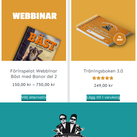
Förinspelat Webbinar
Träningsboken 3.0
Bäst med Banor del 2
Betygsatt
150,00
kr
–
750,00
kr
249,00
kr
5.00
av 5
Välj alternativ
Lägg till i varukorg