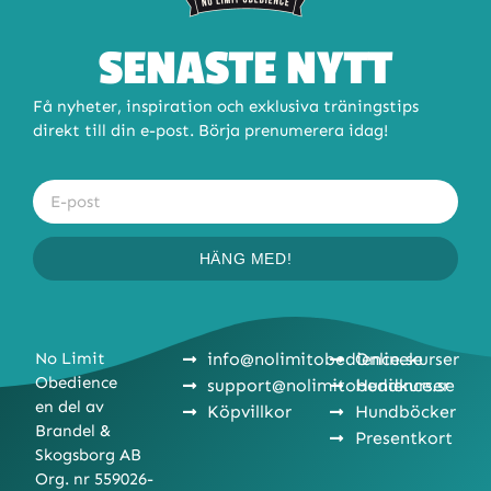
SENASTE NYTT
Få nyheter, inspiration och exklusiva träningstips
direkt till din e-post. Börja prenumerera idag!
HÄNG MED!
No Limit
info@nolimitobedience.se
Onlinekurser
Obedience
support@nolimitobedience.se
Hundkurser
en del av
Köpvillkor
Hundböcker
Brandel &
Presentkort
Skogsborg AB
Org. nr 559026-