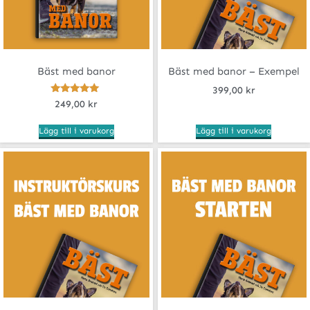
Bäst med banor
Bäst med banor – Exempel
399,00
kr
Betygsatt
249,00
kr
4.80
av 5
Lägg till i varukorg
Lägg till i varukorg