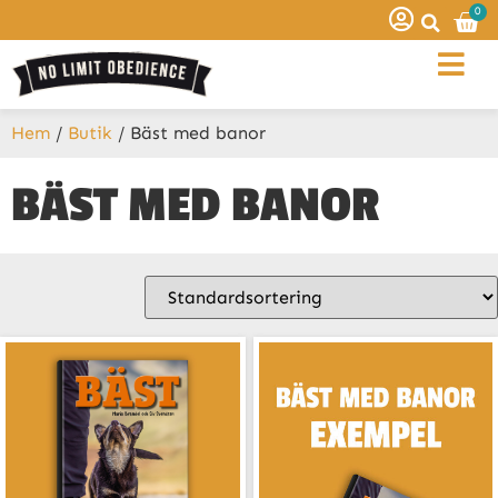
0
Hem
/
Butik
/ Bäst med banor
BÄST MED BANOR