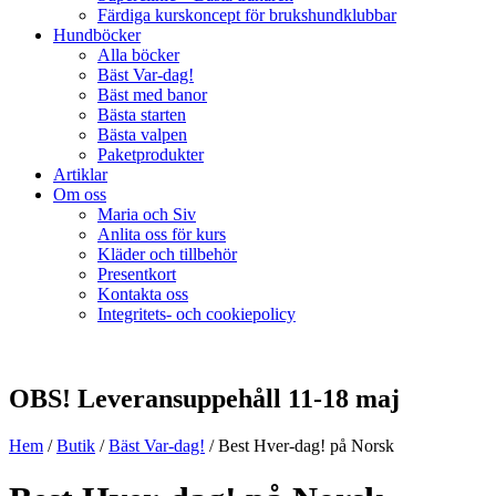
Färdiga kurskoncept för brukshundklubbar
Hundböcker
Alla böcker
Bäst Var-dag!
Bäst med banor
Bästa starten
Bästa valpen
Paketprodukter
Artiklar
Om oss
Maria och Siv
Anlita oss för kurs
Kläder och tillbehör
Presentkort
Kontakta oss
Integritets- och cookiepolicy
OBS! Leveransuppehåll 11-18 maj
Hem
/
Butik
/
Bäst Var-dag!
/ Best Hver-dag! på Norsk