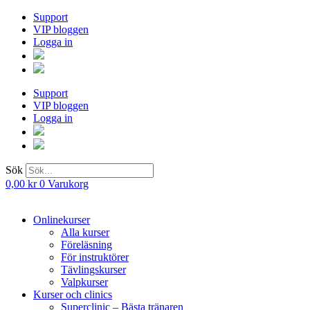
Hoppa
Support
till
VIP bloggen
innehåll
Logga in
Support
VIP bloggen
Logga in
Sök
0,00
kr
0
Varukorg
Onlinekurser
Alla kurser
Föreläsning
För instruktörer
Tävlingskurser
Valpkurser
Kurser och clinics
Superclinic – Bästa tränaren