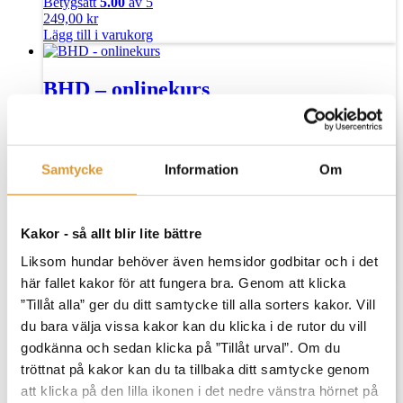
Betygsatt
5.00
av 5
249,00
kr
Lägg till i varukorg
BHD – onlinekurs
399,00
kr
Lägg till i varukorg
Rea!
Samtycke
Information
Om
Best Hver-dag! + Lærerhåndledning
+ Studieplan
Kakor - så allt blir lite bättre
Det
Det
517,00
kr
349,00
kr
Liksom hundar behöver även hemsidor godbitar och i det
ursprungliga
nuvarande
Lägg i varukorg
här fallet kakor för att fungera bra. Genom att klicka
priset
priset
Rea!
”Tillåt alla” ger du ditt samtycke till alla sorters kakor. Vill
var:
är:
517,00 kr.
349,00 kr.
du bara välja vissa kakor kan du klicka i de rutor du vill
Best Hver-dag! + Lærerhåndledning
godkänna och sedan klicka på ”Tillåt urval”. Om du
Det
Det
tröttnat på kakor kan du ta tillbaka ditt samtycke genom
418,00
kr
299,00
kr
ursprungliga
nuvarande
Lägg i varukorg
att klicka på den lilla ikonen i det nedre vänstra hörnet på
priset
priset
Rea!