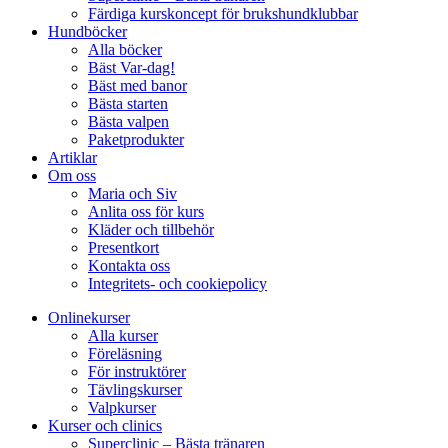
Färdiga kurskoncept för brukshundklubbar
Hundböcker
Alla böcker
Bäst Var-dag!
Bäst med banor
Bästa starten
Bästa valpen
Paketprodukter
Artiklar
Om oss
Maria och Siv
Anlita oss för kurs
Kläder och tillbehör
Presentkort
Kontakta oss
Integritets- och cookiepolicy
Onlinekurser
Alla kurser
Föreläsning
För instruktörer
Tävlingskurser
Valpkurser
Kurser och clinics
Superclinic – Bästa tränaren