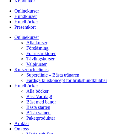
Köpvillkor
Onlinekurser
Hundkurser
Hundböcker
Presentkort
Onlinekurser
Alla kurser
Föreläsning
För instruktörer
Tävlingskurser
Valpkurser
Kurser och clinics
Superclinic – Bästa tränaren
Färdiga kurskoncept för brukshundklubbar
Hundböcker
Alla böcker
Bäst Var-dag!
Bäst med banor
Bästa starten
Bästa valpen
Paketprodukter
Artiklar
Om oss