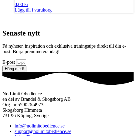
0,00
kr
Lägg till i varukorg
Senaste nytt
Få nyheter, inspiration och exklusiva träningstips direkt till din e-
post. Börja prenumerera idag!
E-post
Häng med!
No Limit Obedience
en del av Brandel & Skogsborg AB
Org. nr 559026-4973
Skogsborg Himmeta
731 96 Köping, Sverige
info@nolimitobedience.se
support@nolimitobedience.se