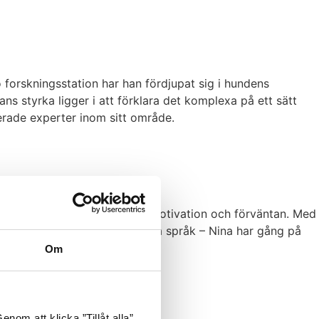
 forskningsstation har han fördjupat sig i hundens
s styrka ligger i att förklara det komplexa på ett sätt
erade experter inom sitt område.
lation där hunden arbetar med motivation och förväntan. Med
. Resultaten talar sitt tydliga språk – Nina har gång på
Om
nom att klicka ”Tillåt alla”