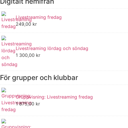
Digitalt hemifrån
Livestreaming fredag
249,00
kr
Livestreaming lördag och söndag
1 300,00
kr
För grupper och klubbar
Gruppvisning: Livestreaming fredag
1 875,00
kr