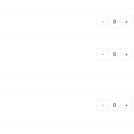
-
+
-
+
-
+