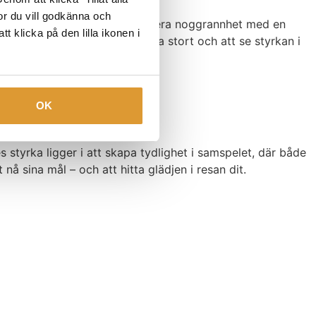
tor du vill godkänna och
lkänd för sitt sätt att kombinera noggrannhet med en
t klicka på den lilla ikonen i
pirerar hon andra att våga tänka stort och att se styrkan i
OK
 styrka ligger i att skapa tydlighet i samspelet, där både
nå sina mål – och att hitta glädjen i resan dit.