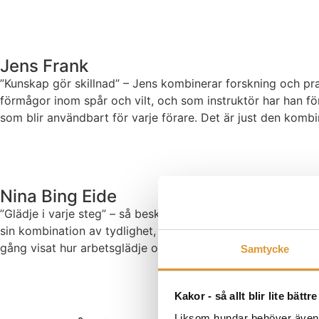
Jens Frank
”Kunskap gör skillnad” – Jens kombinerar forskning och pra
förmågor inom spår och vilt, och som instruktör har han för
som blir användbart för varje förare. Det är just den komb
Nina Bing Eide
”Glädje i varje steg” – så beskriver Nina sin filosofi i hu
sin kombination av tydlighet, belöningsbaserade metoder och
gång visat hur arbetsglädje och struktur skapar framgång.
Samtycke
Kakor - så allt blir lite bättre
Liksom hundar behöver även he