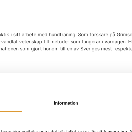
ktik i sitt arbete med hundträning. Som forskare på Grimsö
vandlat vetenskap till metoder som fungerar i vardagen. Han
inationen som gjort honom till en av Sveriges mest respekt
ndträningen. För henne handlar det om att bygga en stark re
 stor erfarenhet hjälper hon förare att se nya vägar framåt
Information
msidor godbitar och i det här fallet kakor för att fungera bra. Ge