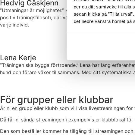
Hedvig Gåskjenn
ger du ditt samtycke till alla
”Utmaningar är möjligheter.” Hedvig brinner för att utvec
sedan klicka på ”Tillåt urval”
positiv träningsfilosofi, där varje steg framåt blir en sege
det nedre vänstra hörnet på 
varje individ.
Lena Kerje
”Träningen ska bygga förtroende.” Lena har lång erfarenhet
hund och förare växer tillsammans. Med sitt systematiska arb
För grupper eller klubbar
Är ni en grupp eller klubb som vill visa livestreamingen för 
Då får ni sända streamingen i exempelvis er klubblokal för
Den som beställer kommer ha tillgång till streamingen och d