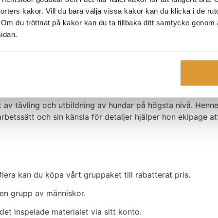
 sorters kakor. Vill du bara välja vissa kakor kan du klicka i de ru
kla hundar och förare genom målmedveten träning. Hon är vä
. Om du tröttnat på kakor kan du ta tillbaka ditt samtycke genom at
r. Med erfarenhet från både tävling och instruktörsrollen ins
sidan.
 av tävling och utbildning av hundar på högsta nivå. Hennes
etssätt och sin känsla för detaljer hjälper hon ekipage att 
flera kan du köpa vårt gruppaket till rabatterat pris.
 en grupp av människor.
et inspelade materialet via sitt konto.