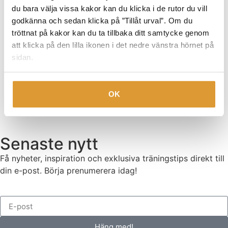
För instruktörer
(3)
du bara välja vissa kakor kan du klicka i de rutor du vill
Gå i koppel
(2)
godkänna och sedan klicka på ”Tillåt urval”. Om du
Hantering
(3)
tröttnat på kakor kan du ta tillbaka ditt samtycke genom
Inkallning
(1)
att klicka på den lilla ikonen i det nedre vänstra hörnet på
Planera din träning
(1)
sidan.
Tricks
(1)
Valpträning
(8)
Vänta
(2)
OK
Senaste nytt
Få nyheter, inspiration och exklusiva träningstips direkt till
din e-post. Börja prenumerera idag!
Häng med!