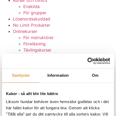
Kurser och clinics
Enskilda
För grupper
Lösenordsskyddad
No Limit Produkter
Onlinekurser
För instruktörer
Föreläsning
Tävlingskurser
Valpkurser
Övrigt
Presentkort
Valp 2026
Samtycke
Information
Om
Instruktörsbloggen
Kakor - så allt blir lite bättre
Allmänna funderingar
(6)
Liksom hundar behöver även hemsidor godbitar och i det
Artiklar
(6)
här fallet kakor för att fungera bra. Genom att klicka
Belöningar
(3)
”Tillåt alla” ger du ditt samtycke till alla sorters kakor. Vill