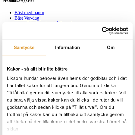
Produktkategorier
Bäst med banor
Bäst Var-dag!
Bäst Var-dag! på Svenska
Best Day-everyday in English
Best Hver-dag! på Norsk
Bästa starten
Bästa starten - övningar
Samtycke
Information
Om
Kapitel 1
Kapitel 2
Kapitel 3
Kapitel 4
Kakor - så allt blir lite bättre
Kapitel 5
Bästa valpen
Liksom hundar behöver även hemsidor godbitar och i det
Böcker
här fallet kakor för att fungera bra. Genom att klicka
Paketprodukter
”Tillåt alla” ger du ditt samtycke till alla sorters kakor. Vill
Checklistor och bilagor för nedladdning
Kurser
du bara välja vissa kakor kan du klicka i de rutor du vill
Kurser och clinics
godkänna och sedan klicka på ”Tillåt urval”. Om du
Enskilda
tröttnat på kakor kan du ta tillbaka ditt samtycke genom
För grupper
Lösenordsskyddad
att klicka på den lilla ikonen i det nedre vänstra hörnet på
No Limit Produkter
sidan.
Onlinekurser