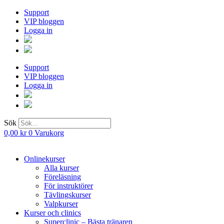
Hoppa
Support
till
VIP bloggen
innehåll
Logga in
Support
VIP bloggen
Logga in
Sök
0,00
kr
0
Varukorg
Onlinekurser
Alla kurser
Föreläsning
För instruktörer
Tävlingskurser
Valpkurser
Kurser och clinics
Superclinic – Bästa tränaren