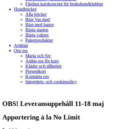
Färdiga kurskoncept för brukshundklubbar
Hundböcker
Alla böcker
Bäst Var-dag!
Bäst med banor
Bästa starten
Bästa valpen
Paketprodukter
Artiklar
Om oss
Maria och Siv
Anlita oss för kurs
Kläder och tillbehör
Presentkort
Kontakta oss
Integritets- och cookiepolicy
OBS! Leveransuppehåll 11-18 maj
Apportering à la No Limit