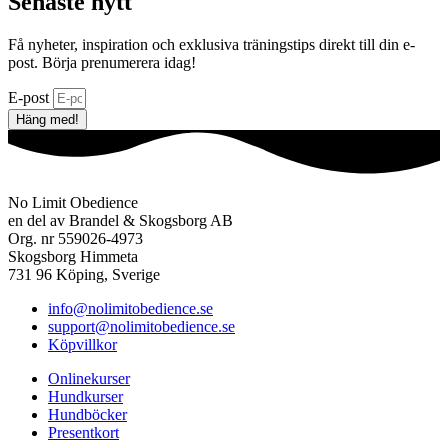
Senaste nytt
Få nyheter, inspiration och exklusiva träningstips direkt till din e-
post. Börja prenumerera idag!
E-post
Häng med!
No Limit Obedience
en del av Brandel & Skogsborg AB
Org. nr 559026-4973
Skogsborg Himmeta
731 96 Köping, Sverige
info@nolimitobedience.se
support@nolimitobedience.se
Köpvillkor
Onlinekurser
Hundkurser
Hundböcker
Presentkort