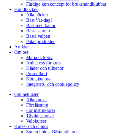
Färdiga kurskoncept för brukshundklubbar
Hundböcker
Alla böcker
Bäst Var-dag!
Bäst med banor
Bästa starten
Bästa valpen
Paketprodukter
Artiklar
Om oss
Maria och Siv
Anlita oss för kurs
Kläder och tillbehör
Presentkort
Kontakta oss
Integritets- och cookiepolicy
Onlinekurser
Alla kurser
Föreläsning
För instruktörer
Tävlingskurser
Valpkurser
Kurser och clinics
Superclinic – Bästa tränaren