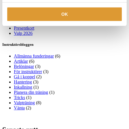
För instruktörer
Föreläsning
Tävlingskurser
OK
Valpkurser
Övrigt
Presentkort
Valp 2026
Instruktörsbloggen
Allmänna funderingar
(6)
Artiklar
(6)
Belöningar
(3)
För instruktörer
(3)
Gå i koppel
(2)
Hantering
(3)
Inkallning
(1)
Planera din träning
(1)
Tricks
(1)
Valpträning
(8)
Vänta
(2)