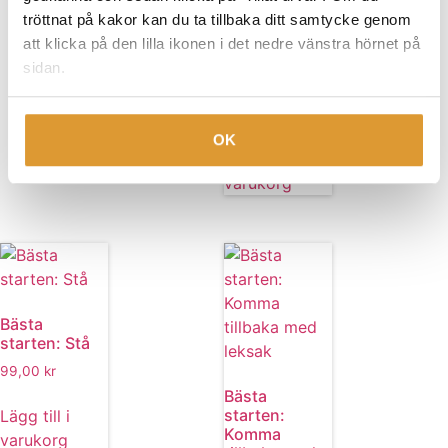
tröttnat på kakor kan du ta tillbaka ditt samtycke genom
att klicka på den lilla ikonen i det nedre vänstra hörnet på
Bästa
sidan.
starten: Ligg
99,00
kr
OK
Lägg till i
varukorg
Bästa
starten: Stå
99,00
kr
Bästa
starten:
Lägg till i
Komma
varukorg