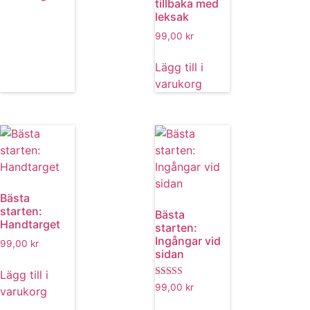
tillbaka med
leksak
99,00
kr
Lägg till i
varukorg
Bästa
starten:
Bästa
Handtarget
starten:
Ingångar vid
99,00
kr
sidan
Lägg till i
Betygsatt
99,00
kr
varukorg
5.00
av 5