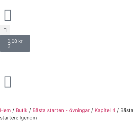
0,00
kr
0
Hem
/
Butik
/
Bästa starten - övningar
/
Kapitel 4
/ Bästa
starten: Igenom