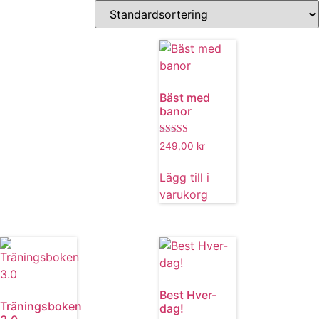
Bäst med
banor
Betygsatt
249,00
kr
4.80
av 5
Lägg till i
varukorg
Best Hver-
Träningsboken
dag!