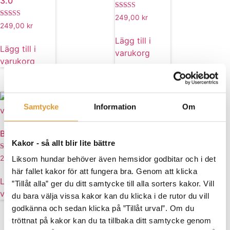
3.0
Betygsatt
249,00
kr
5.00
Betygsatt
249,00
kr
av 5
5.00
av 5
Lägg till i
Lägg till i
varukorg
varukorg
Samtycke
Information
Om
Bästa valpen
Bäst Var-dag!
Kakor - så allt blir lite bättre
Betygsatt
Betygsatt
249,00
kr
249,00
kr
Liksom hundar behöver även hemsidor godbitar och i det
5.00
4.92
av 5
av 5
här fallet kakor för att fungera bra. Genom att klicka
Lägg till i
Lägg till i
”Tillåt alla” ger du ditt samtycke till alla sorters kakor. Vill
varukorg
varukorg
du bara välja vissa kakor kan du klicka i de rutor du vill
godkänna och sedan klicka på ”Tillåt urval”. Om du
tröttnat på kakor kan du ta tillbaka ditt samtycke genom