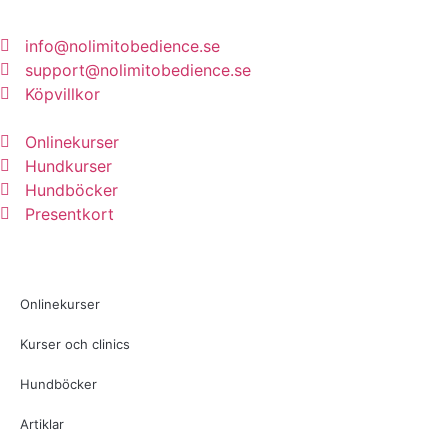
info@nolimitobedience.se
support@nolimitobedience.se
Köpvillkor
Onlinekurser
Hundkurser
Hundböcker
Presentkort
Onlinekurser
Kurser och clinics
Hundböcker
Artiklar