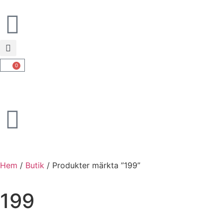
0
Hem
/
Butik
/ Produkter märkta ”199”
199