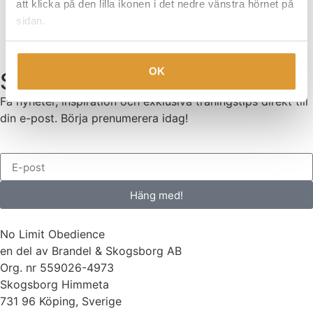
att klicka på den lilla ikonen i det nedre vänstra hörnet på
sidan.
OK
Senaste nytt
Få nyheter, inspiration och exklusiva träningstips direkt till
din e-post. Börja prenumerera idag!
Häng med!
No Limit Obedience
en del av Brandel & Skogsborg AB
Org. nr 559026-4973
Skogsborg Himmeta
731 96 Köping, Sverige