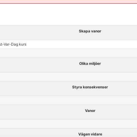
Skapa vanor
st-Var-Dag kurs
Olika miljöer
Styra konsekvenser
Vanor
Vägen vidare