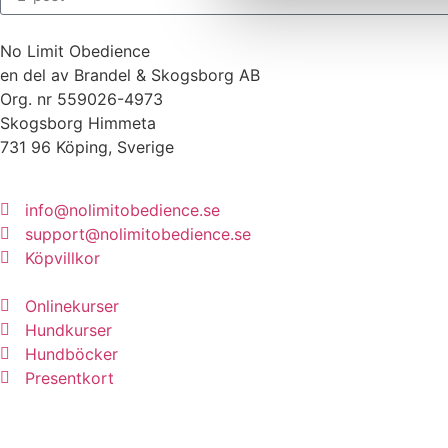
No Limit Obedience
en del av Brandel & Skogsborg AB
Org. nr 559026-4973
Skogsborg Himmeta
731 96 Köping, Sverige
info@nolimitobedience.se
support@nolimitobedience.se
Köpvillkor
Onlinekurser
Hundkurser
Hundböcker
Presentkort