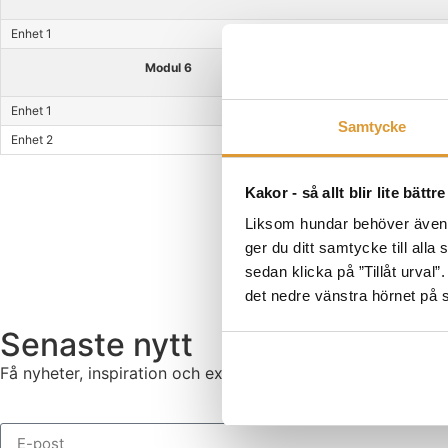
Enhet 1
Lektion 5
Modul 6
Enhet 1
Lektion 6
Samtycke
Enhet 2
Fortsättningen
Kakor - så allt blir lite bättre
Liksom hundar behöver även he
ger du ditt samtycke till alla
sedan klicka på ”Tillåt urval”
det nedre vänstra hörnet på 
Senaste nytt
Få nyheter, inspiration och exklusiva träningstips direkt til