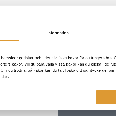
Miljöträning
Information
Alla mina kurser
msidor godbitar och i det här fallet kakor för att fungera bra. Ge
 sorters kakor. Vill du bara välja vissa kakor kan du klicka i de ru
. Om du tröttnat på kakor kan du ta tillbaka ditt samtycke genom at
sidan.
l din e-post. Börja prenumerera idag!