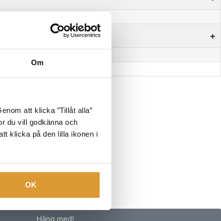
+
Om
nom att klicka ”Tillåt alla”
tor du vill godkänna och
t klicka på den lilla ikonen i
OK
Häng med!