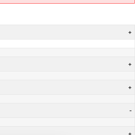
+
+
+
-
+