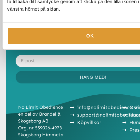
ta tillbaka ditt samtycke genom att klicka på den lilla ikonen 
vänstra hörnet på sidan.
SENASTE NYTT
Få nyheter, inspiration och exklusiva träningstips direkt 
OK
post. Börja prenumerera idag!
HÄNG MED!
No Limit Obedience
info@nolimitobedience.se
Onli
en del av Brandel &
support@nolimitobedienc
Hun
Skogsborg AB
Köpvillkor
Hun
Org. nr 559026-4973
Pres
Skogsborg Himmeta