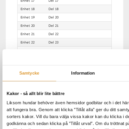
Enhet 17
Del 17
Enhet 18
Del 18
Enhet 19
Del 20
Enhet 20
Del 21
Enhet 21
Del 22
Enhet 22
Del 23
Enhet 23
Del 24
Enhet 24
Del 25
Enhet 25
Del 26
Samtycke
Information
ALLA MINA KURSER
Kakor - så allt blir lite bättre
Liksom hundar behöver även hemsidor godbitar och i det här f
att fungera bra. Genom att klicka ”Tillåt alla” ger du ditt samtyc
sorters kakor. Vill du bara välja vissa kakor kan du klicka i de
godkänna och sedan klicka på ”Tillåt urval”. Om du tröttnat 