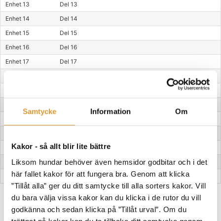
Enhet 13
Del 13
Enhet 14
Del 14
Enhet 15
Del 15
Enhet 16
Del 16
Enhet 17
Del 17
Enhet 18
Del 18
Enhet 19
Del 20
Enhet 20
Del 21
Samtycke
Information
Om
Enhet 21
Del 22
Enhet 22
Del 23
Kakor - så allt blir lite bättre
Enhet 23
Del 24
Liksom hundar behöver även hemsidor godbitar och i det
Enhet 24
Del 25
här fallet kakor för att fungera bra. Genom att klicka
Enhet 25
Del 26
”Tillåt alla” ger du ditt samtycke till alla sorters kakor. Vill
du bara välja vissa kakor kan du klicka i de rutor du vill
Alla mina kurser
godkänna och sedan klicka på ”Tillåt urval”. Om du