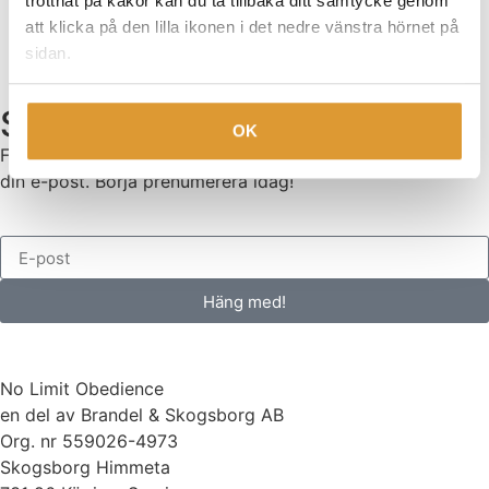
tröttnat på kakor kan du ta tillbaka ditt samtycke genom
att klicka på den lilla ikonen i det nedre vänstra hörnet på
sidan.
Senaste nytt
OK
Få nyheter, inspiration och exklusiva träningstips direkt till
din e-post. Börja prenumerera idag!
Häng med!
No Limit Obedience
en del av Brandel & Skogsborg AB
Org. nr 559026-4973
Skogsborg Himmeta