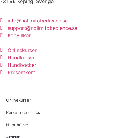
731 96 Köping, Sverige
info@nolimitobedience.se
support@nolimitobedience.se
Köpvillkor
Onlinekurser
Hundkurser
Hundböcker
Presentkort
Onlinekurser
Kurser och clinics
Hundböcker
Artiklar