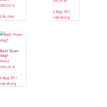
99,00
kr
Betygsatt
289,00
kr
5.00
Lägg till i
av 5
Läs mer
varukorg
Best Hver-
dag!
Betygsatt
249,00
kr
5.00
av 5
Lägg till i
varukorg