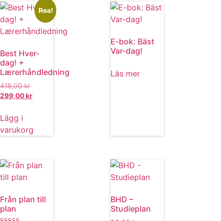
Rea!
E-bok: Bäst
Var-dag!
Best Hver-
dag! +
Lærerhåndledning
Läs mer
418,00
kr
299,00
kr
Lägg i
varukorg
Från plan till
BHD –
plan
Studieplan