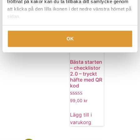
tröttnat på kakor kan du ta tillbaka ditt samtycke genom
att klicka på den lilla ikonen i det nedre vänstra hörnet på
sidan.
OK
Bästa starten
– checklistor
2.0 – tryckt
häfte med QR
kod
Betygsatt
99,00
kr
4.50
av 5
Lägg till i
varukorg