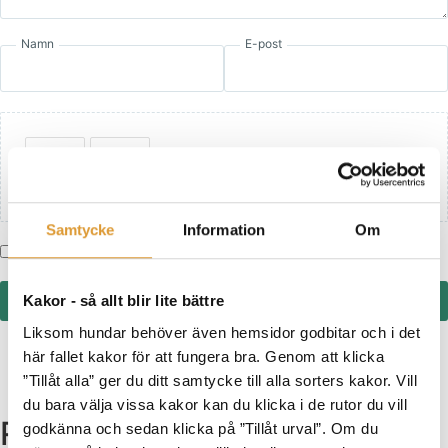
Namn
E-post
Lägg till foton eller video till din recension
Samtycke
Information
Om
Jag har läst och godkänner villkoren och sekretesspolicyn.
Skicka
Kakor - så allt blir lite bättre
Liksom hundar behöver även hemsidor godbitar och i det
här fallet kakor för att fungera bra. Genom att klicka
”Tillåt alla” ger du ditt samtycke till alla sorters kakor. Vill
du bara välja vissa kakor kan du klicka i de rutor du vill
Relaterade produkter
godkänna och sedan klicka på ”Tillåt urval”. Om du