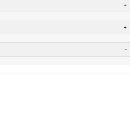
+
+
-