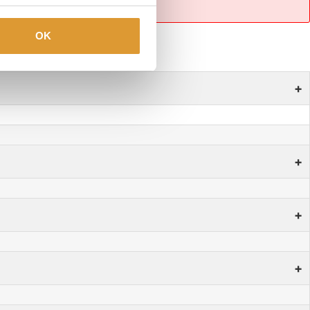
OK
+
+
+
+