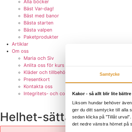
Alla böcker
Bäst Var-dag!
Bäst med banor
Bästa starten
Bästa valpen
Paketprodukter
Artiklar
Om oss
Maria och Siv
Anlita oss för kurs
Kläder och tillbehör
Samtycke
Presentkort
Kontakta oss
Integritets- och cookiepolicy
Kakor - så allt blir lite bättre
Liksom hundar behöver även he
ger du ditt samtycke till alla
Helhet-sätta ihop delar
sedan klicka på ”Tillåt urval”
det nedre vänstra hörnet på 