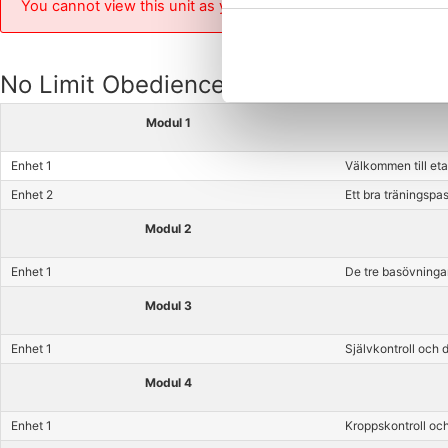
You cannot view this unit as you're not logged in yet.
No Limit Obedience - Etapp 1 version 2
Modul 1
Enhet 1
Välkommen till et
Enhet 2
Ett bra träningspa
Modul 2
Enhet 1
De tre basövningar
Modul 3
Enhet 1
Självkontroll och d
Modul 4
Enhet 1
Kroppskontroll och