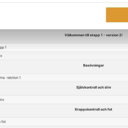
Välkommen till etapp 1 - version 2!
app 1
ss
Basövningar
na -lektion 1
Självkontroll och driv
riv
Kroppskontroll och fot
 fot