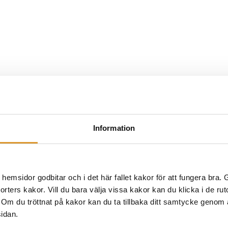
Information
msidor godbitar och i det här fallet kakor för att fungera bra. Ge
 sorters kakor. Vill du bara välja vissa kakor kan du klicka i de ru
 till moment
. Om du tröttnat på kakor kan du ta tillbaka ditt samtycke genom at
sidan.