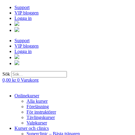
Hoppa
Support
till
VIP bloggen
innehåll
Logga in
Support
VIP bloggen
Logga in
Sök
0,00
kr
0
Varukorg
Onlinekurser
Alla kurser
Föreläsning
För instruktörer
Tävlingskurser
Valpkurser
Kurser och clinics
Superclinic – Bästa tränaren