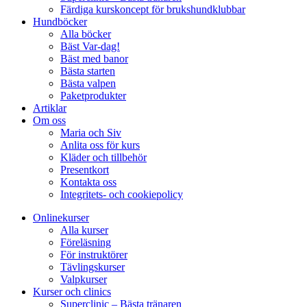
Färdiga kurskoncept för brukshundklubbar
Hundböcker
Alla böcker
Bäst Var-dag!
Bäst med banor
Bästa starten
Bästa valpen
Paketprodukter
Artiklar
Om oss
Maria och Siv
Anlita oss för kurs
Kläder och tillbehör
Presentkort
Kontakta oss
Integritets- och cookiepolicy
Onlinekurser
Alla kurser
Föreläsning
För instruktörer
Tävlingskurser
Valpkurser
Kurser och clinics
Superclinic – Bästa tränaren