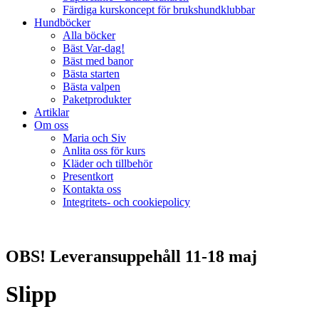
Färdiga kurskoncept för brukshundklubbar
Hundböcker
Alla böcker
Bäst Var-dag!
Bäst med banor
Bästa starten
Bästa valpen
Paketprodukter
Artiklar
Om oss
Maria och Siv
Anlita oss för kurs
Kläder och tillbehör
Presentkort
Kontakta oss
Integritets- och cookiepolicy
OBS! Leveransuppehåll 11-18 maj
Slipp