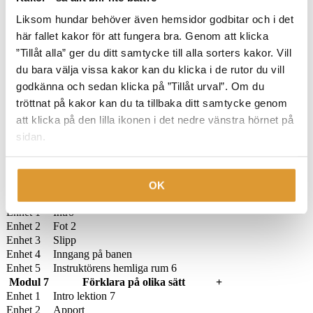
Enhet 5
Instruktörens hemliga rum 3
Modul 4
Planera träningen
+
Liksom hundar behöver även hemsidor godbitar och i det
Enhet 1
Intro
här fallet kakor för att fungera bra. Genom att klicka
Enhet 2
Håndtarget
”Tillåt alla” ger du ditt samtycke till alla sorters kakor. Vill
Enhet 3
Komme tilbake med leke
du bara välja vissa kakor kan du klicka i de rutor du vill
Enhet 4
Indianerleken
godkänna och sedan klicka på ”Tillåt urval”. Om du
Enhet 5
Klar, ferdig, gå
Enhet 6
Instruktörens hemliga rum 4
tröttnat på kakor kan du ta tillbaka ditt samtycke genom
Modul 5
Banor och vanor
+
att klicka på den lilla ikonen i det nedre vänstra hörnet på
Enhet 1
Intro lektion 5
sidan.
Enhet 2
Fot 1
Enhet 3
Gjennom
Enhet 4
One by one
Enhet 5
Instruktörens hemliga rum 5
OK
Modul 6
Ge feedback
-
Enhet 1
Intro
Enhet 2
Fot 2
Enhet 3
Slipp
Enhet 4
Inngang på banen
Enhet 5
Instruktörens hemliga rum 6
Modul 7
Förklara på olika sätt
+
Enhet 1
Intro lektion 7
Enhet 2
Apport