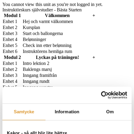
You cannot view this unit as you're not logged in yet.
Instruktörskurs självstudier - Bästa Starten
Modul 1
Välkommen
+
Enhet 1
Hej och varmt välkommen
Enhet 2
Kursplan
Enhet 3
Start och ballongerna
Enhet 4
Belønninger
Enhet 5
Check inn etter belønning
Enhet 6
Instruktörens hemliga rum
Modul 2
Lyckas på träningen!
+
Enhet 1
Intro lektion 2
Enhet 2
Baklengs marsj
Enhet 3
Inngang framifrån
Enhet 4
Inngang rundt
Enhet 5
Inngang venstre
Enhet 6
Startrutin
Enhet 7
Instruktörens hemliga rum
Modul 3
Träna in ett moment
+
Enhet 1
Intro lektion 3
Samtycke
Information
Om
Enhet 2
Omvendt lokking
Enhet 3
Bytesleken
Enhet 4
Transporter
Kakor - så allt blir lite bättre