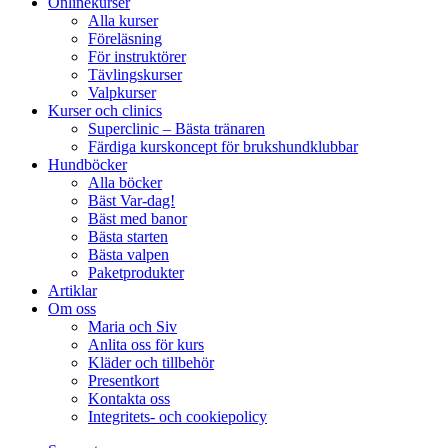
Onlinekurser
Alla kurser
Föreläsning
För instruktörer
Tävlingskurser
Valpkurser
Kurser och clinics
Superclinic – Bästa tränaren
Färdiga kurskoncept för brukshundklubbar
Hundböcker
Alla böcker
Bäst Var-dag!
Bäst med banor
Bästa starten
Bästa valpen
Paketprodukter
Artiklar
Om oss
Maria och Siv
Anlita oss för kurs
Kläder och tillbehör
Presentkort
Kontakta oss
Integritets- och cookiepolicy