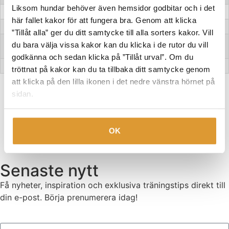
Liksom hundar behöver även hemsidor godbitar och i det
Enhet 1
Intro ABCD
här fallet kakor för att fungera bra. Genom att klicka
Enhet 2
ABCD -kedja
”Tillåt alla” ger du ditt samtycke till alla sorters kakor. Vill
Modul 8
Avslutning
du bara välja vissa kakor kan du klicka i de rutor du vill
+
godkänna och sedan klicka på ”Tillåt urval”. Om du
Enhet 1
Tack och fortsättningen efter detta!
tröttnat på kakor kan du ta tillbaka ditt samtycke genom
att klicka på den lilla ikonen i det nedre vänstra hörnet på
Alla mina kurser
sidan.
OK
Senaste nytt
Få nyheter, inspiration och exklusiva träningstips direkt till
din e-post. Börja prenumerera idag!