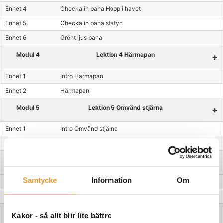
Enhet 4
Checka in bana Hopp i havet
Enhet 5
Checka in bana statyn
Enhet 6
Grönt ljus bana
Modul 4
Lektion 4 Härmapan
+
Enhet 1
Intro Härmapan
Enhet 2
Härmapan
Modul 5
Lektion 5 Omvänd stjärna
+
Enhet 1
Intro Omvänd stjärna
Enhet 2
Omvänd stjärna
Modul 6
Lektion 6 T-banan
+
Samtycke
Information
Om
Enhet 1
Intro T-bana
Enhet 2
T-bana
Modul 7
ABCD Bana
+
Kakor - så allt blir lite bättre