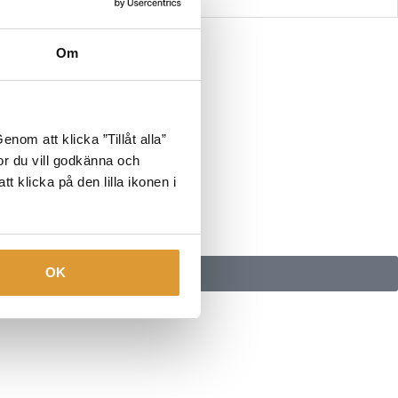
Om
nom att klicka ”Tillåt alla”
tor du vill godkänna och
t klicka på den lilla ikonen i
OK
Häng med!