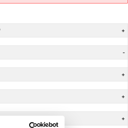
n
+
-
+
+
+