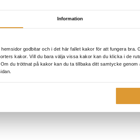
 om det går snett?
Alla mina kurser
Information
msidor godbitar och i det här fallet kakor för att fungera bra. Ge
 sorters kakor. Vill du bara välja vissa kakor kan du klicka i de ru
. Om du tröttnat på kakor kan du ta tillbaka ditt samtycke genom at
sidan.
l din e-post. Börja prenumerera idag!