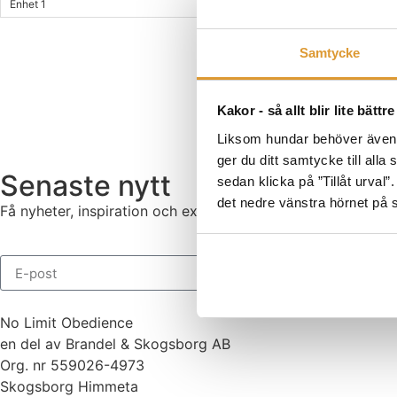
Enhet 1
Plan B vad gör jag
Samtycke
Kakor - så allt blir lite bättre
Liksom hundar behöver även he
ger du ditt samtycke till alla
Senaste nytt
sedan klicka på ”Tillåt urval”
det nedre vänstra hörnet på 
Få nyheter, inspiration och exklusiva träningstips direkt til
No Limit Obedience
en del av Brandel & Skogsborg AB
Org. nr 559026-4973
Skogsborg Himmeta