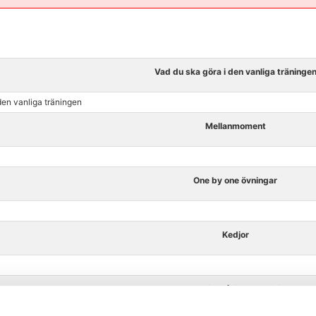
Vad du ska göra i den vanliga träninge
den vanliga träningen
Mellanmoment
One by one övningar
Kedjor
Plan B i uthållighetsträning