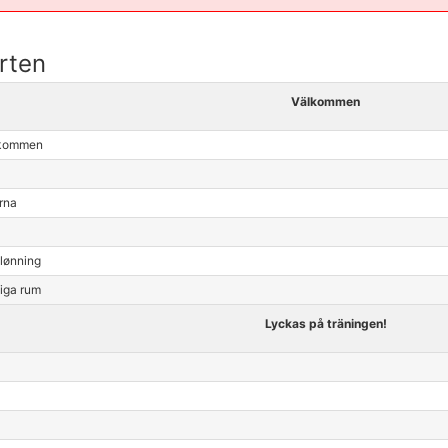
arten
Välkommen
lkommen
rna
elønning
liga rum
Lyckas på träningen!