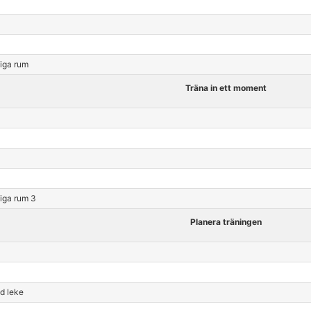
liga rum
Träna in ett moment
liga rum 3
Planera träningen
d leke