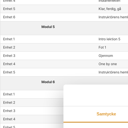
Enhet 4
Indianerleken
Enhet 5
Klar, ferdig, gå
Enhet 6
Instruktörens hem
Modul 5
Enhet 1
Intro lektion 5
Enhet 2
Fot 1
Enhet 3
Gjennom
Enhet 4
One by one
Enhet 5
Instruktörens heml
Modul 6
Enhet 1
Intro
Enhet 2
Fot 2
Enhet 3
Slipp
Samtycke
Enhet 4
Inngang på banen
Enhet 5
Instruktörens heml