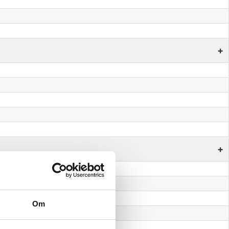
+
+
Om