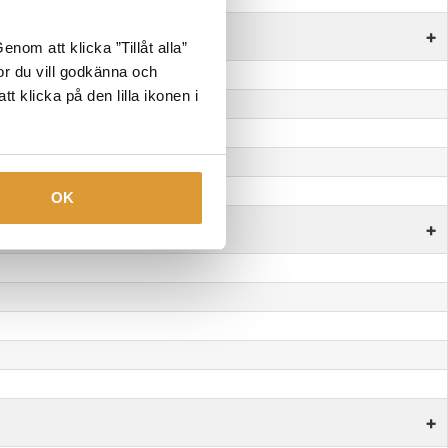
+
nom att klicka ”Tillåt alla”
tor du vill godkänna och
t klicka på den lilla ikonen i
OK
+
+