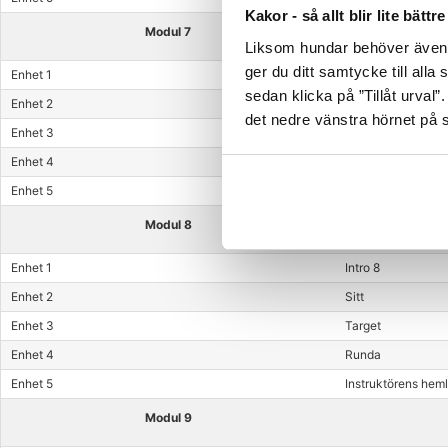
Kakor - så allt blir lite bättre
Modul 7
Liksom hundar behöver även he
ger du ditt samtycke till alla
Enhet 1
Intro lektion 7
sedan klicka på ”Tillåt urval”
Enhet 2
Apport
det nedre vänstra hörnet på 
Enhet 3
Backa
Enhet 4
Stå
Enhet 5
Instruktörens heml
Modul 8
Enhet 1
Intro 8
Enhet 2
Sitt
Enhet 3
Target
Enhet 4
Runda
Enhet 5
Instruktörens heml
Modul 9