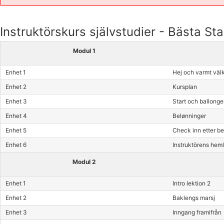
Instruktörskurs självstudier - Bästa St
Modul 1
Enhet 1
Hej och varmt vä
Enhet 2
Kursplan
Enhet 3
Start och ballonge
Enhet 4
Belønninger
Enhet 5
Check inn etter b
Enhet 6
Instruktörens hem
Modul 2
Enhet 1
Intro lektion 2
Enhet 2
Baklengs marsj
Enhet 3
Inngang framifrån