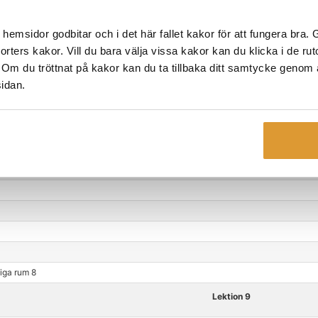
Förklara på olika sätt
msidor godbitar och i det här fallet kakor för att fungera bra. Ge
 sorters kakor. Vill du bara välja vissa kakor kan du klicka i de ru
. Om du tröttnat på kakor kan du ta tillbaka ditt samtycke genom at
sidan.
iga rum 7
Lektion 8
iga rum 8
Lektion 9