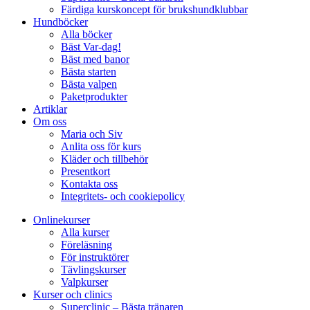
Färdiga kurskoncept för brukshundklubbar
Hundböcker
Alla böcker
Bäst Var-dag!
Bäst med banor
Bästa starten
Bästa valpen
Paketprodukter
Artiklar
Om oss
Maria och Siv
Anlita oss för kurs
Kläder och tillbehör
Presentkort
Kontakta oss
Integritets- och cookiepolicy
Onlinekurser
Alla kurser
Föreläsning
För instruktörer
Tävlingskurser
Valpkurser
Kurser och clinics
Superclinic – Bästa tränaren