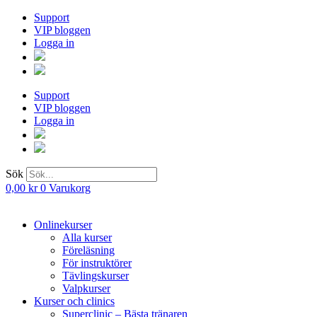
Hoppa
Support
till
VIP bloggen
innehåll
Logga in
Support
VIP bloggen
Logga in
Sök
0,00
kr
0
Varukorg
Onlinekurser
Alla kurser
Föreläsning
För instruktörer
Tävlingskurser
Valpkurser
Kurser och clinics
Superclinic – Bästa tränaren