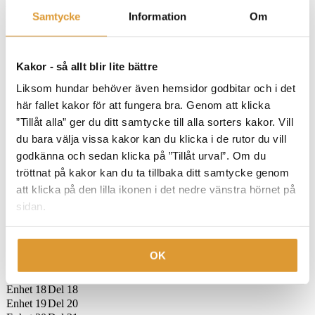
You cannot view this unit as you're not logged in yet.
Samtycke
Information
Om
No Limits valpetreningsår
Modul 1
Valp Bloggen
-
Enhet 1
Del 1
Enhet 2
Del 2
Kakor - så allt blir lite bättre
Enhet 3
Del 3
Liksom hundar behöver även hemsidor godbitar och i det
Enhet 4
Del 4
här fallet kakor för att fungera bra. Genom att klicka
Enhet 5
Del 5
Enhet 6
Del 6
”Tillåt alla” ger du ditt samtycke till alla sorters kakor. Vill
Enhet 7
Del 7
du bara välja vissa kakor kan du klicka i de rutor du vill
Enhet 8
Del 8
godkänna och sedan klicka på ”Tillåt urval”. Om du
Enhet 9
Del 9
tröttnat på kakor kan du ta tillbaka ditt samtycke genom
Enhet 10
Del 10
att klicka på den lilla ikonen i det nedre vänstra hörnet på
Enhet 11
Del 11
Enhet 12
Del 12
sidan.
Enhet 13
Del 13
Enhet 14
Del 14
Enhet 15
Del 15
OK
Enhet 16
Del 16
Enhet 17
Del 17
Enhet 18
Del 18
Enhet 19
Del 20