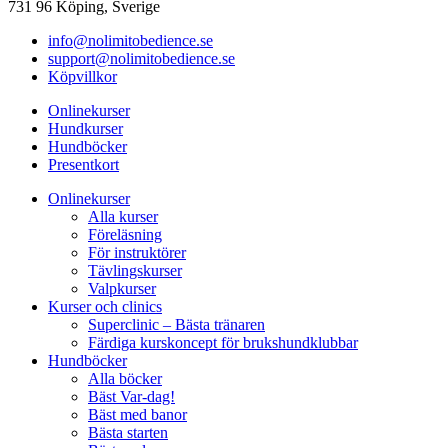
731 96 Köping, Sverige
info@nolimitobedience.se
support@nolimitobedience.se
Köpvillkor
Onlinekurser
Hundkurser
Hundböcker
Presentkort
Onlinekurser
Alla kurser
Föreläsning
För instruktörer
Tävlingskurser
Valpkurser
Kurser och clinics
Superclinic – Bästa tränaren
Färdiga kurskoncept för brukshundklubbar
Hundböcker
Alla böcker
Bäst Var-dag!
Bäst med banor
Bästa starten